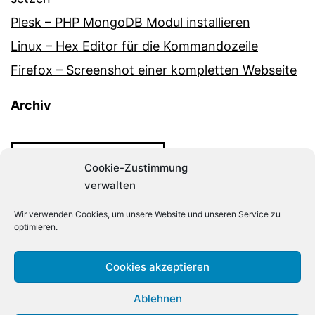
Plesk – PHP MongoDB Modul installieren
Linux – Hex Editor für die Kommandozeile
Firefox – Screenshot einer kompletten Webseite
Archiv
Archiv
Cookie-Zustimmung
verwalten
Wir verwenden Cookies, um unsere Website und unseren Service zu
optimieren.
DER-LINUX-ADMIN.DE
Cookies akzeptieren
Ablehnen
Stolz präsentiert von
WordPress
.