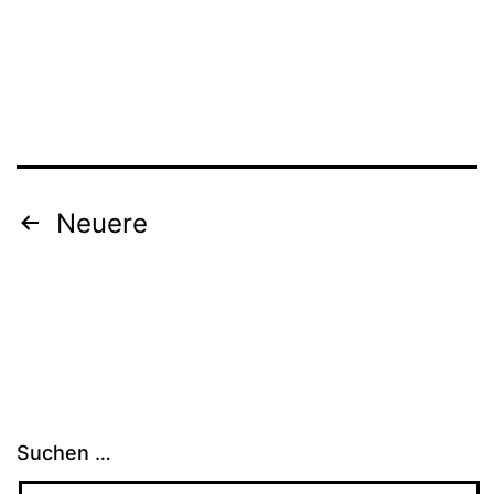
Seitennummerierung
Neuere
der
Beiträge
Suchen …