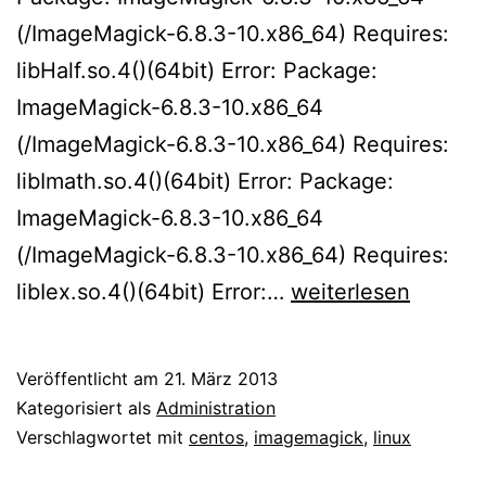
(/ImageMagick-6.8.3-10.x86_64) Requires:
libHalf.so.4()(64bit) Error: Package:
ImageMagick-6.8.3-10.x86_64
(/ImageMagick-6.8.3-10.x86_64) Requires:
libImath.so.4()(64bit) Error: Package:
ImageMagick-6.8.3-10.x86_64
(/ImageMagick-6.8.3-10.x86_64) Requires:
ImageMagick
libIex.so.4()(64bit) Error:…
weiterlesen
unter
CentOS
Veröffentlicht am
21. März 2013
selber
Kategorisiert als
Administration
bauen
Verschlagwortet mit
centos
,
imagemagick
,
linux