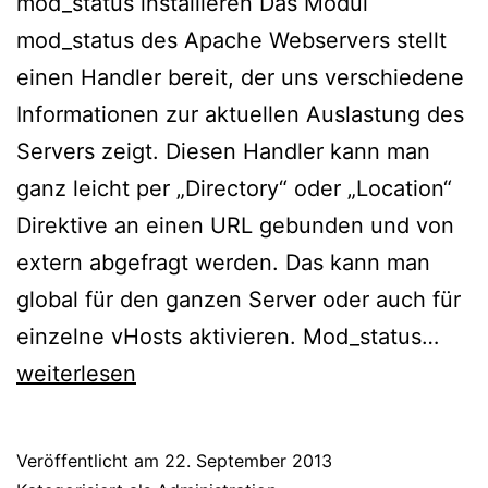
mod_status installieren Das Modul
mod_status des Apache Webservers stellt
einen Handler bereit, der uns verschiedene
Informationen zur aktuellen Auslastung des
Servers zeigt. Diesen Handler kann man
ganz leicht per „Directory“ oder „Location“
Direktive an einen URL gebunden und von
extern abgefragt werden. Das kann man
global für den ganzen Server oder auch für
mod_
einzelne vHosts aktivieren. Mod_status…
für
weiterlesen
Apa
unte
Veröffentlicht am
22. September 2013
Cen