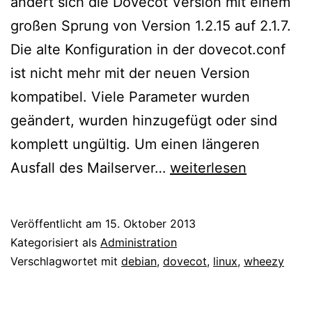
ändert sich die Dovecot Version mit einem
großen Sprung von Version 1.2.15 auf 2.1.7.
Die alte Konfiguration in der dovecot.conf
ist nicht mehr mit der neuen Version
kompatibel. Viele Parameter wurden
geändert, wurden hinzugefügt oder sind
komplett ungültig. Um einen längeren
Debian
Ausfall des Mailserver…
weiterlesen
Wheezy
Upgrade:
Veröffentlicht am
15. Oktober 2013
Probleme
Kategorisiert als
Administration
mit
Verschlagwortet mit
debian
,
dovecot
,
linux
,
wheezy
Dovecot