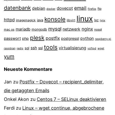
datenbank
email
dovecot
debian
ftp
docker
firefox
linux
konsole
httpd
java
lxc
imagemagick
libvirt
lynx
mysql
nginx
mariadb
netzwerk
mongodb
mac os
nosql
plesk
postfix
passwort
python
php
postgresql
raspberry pi
tools
ssh
virtualisierung
ssl
sql
raspbian
redis
vsftpd
wget
yum
Neueste Kommentare
Jan
zu
Postfix – Dovecot – recipient_delimiter,
die getaggten Emails
Onkel Akon
zu
Centos 7 – SELinux de­ak­ti­vie­ren
Ferdi
zu
Linux – wget continue, abgebrochene