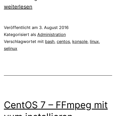
7
weiterlesen
–
SELinux
Veröffentlicht am
3. August 2016
de­
Kategorisiert als
Administration
ak­
Verschlagwortet mit
bash
,
centos
,
konsole
,
linux
,
selinux
ti­
vie­
ren
CentOS 7 – FFmpeg mit