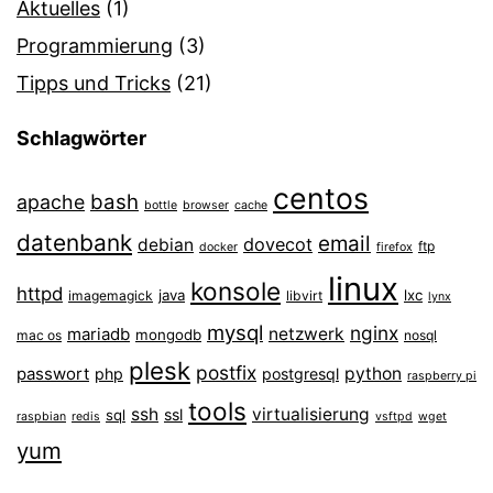
Aktuelles
(1)
Programmierung
(3)
Tipps und Tricks
(21)
Schlagwörter
centos
bash
apache
bottle
browser
cache
datenbank
email
dovecot
debian
ftp
docker
firefox
linux
konsole
httpd
java
lxc
imagemagick
libvirt
lynx
mysql
nginx
mariadb
netzwerk
mongodb
mac os
nosql
plesk
postfix
passwort
python
php
postgresql
raspberry pi
tools
ssh
virtualisierung
ssl
sql
raspbian
redis
vsftpd
wget
yum