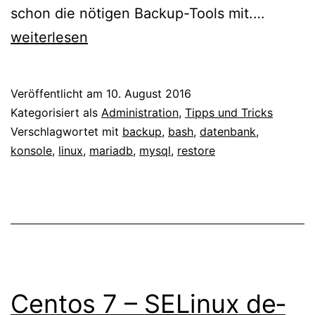
MySQL
schon die nötigen Backup-Tools mit.…
–
weiterlesen
mysqld
Datenb
Veröffentlicht am
10. August 2016
sichern
Kategorisiert als
Administration
,
Tipps und Tricks
und
Verschlagwortet mit
backup
,
bash
,
datenbank
,
konsole
,
linux
,
mariadb
,
mysql
,
restore
einspie
Centos 7 – SELinux de­