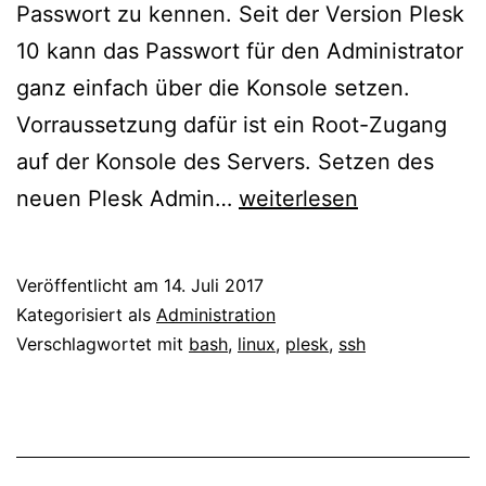
Passwort zu kennen. Seit der Version Plesk
10 kann das Passwort für den Administrator
ganz einfach über die Konsole setzen.
Vorraussetzung dafür ist ein Root-Zugang
auf der Konsole des Servers. Setzen des
Plesk
neuen Plesk Admin…
weiterlesen
–
neues
Veröffentlicht am
14. Juli 2017
Admin
Kategorisiert als
Administration
Passwort
Verschlagwortet mit
bash
,
linux
,
plesk
,
ssh
per
Konsole
(cli)