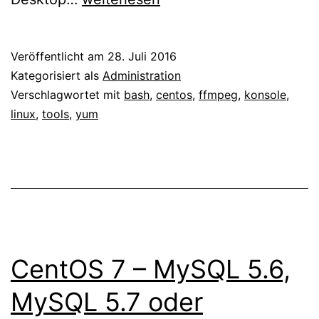
7
–
Veröffentlicht am
28. Juli 2016
FFmpeg
Kategorisiert als
Administration
mit
Verschlagwortet mit
bash
,
centos
,
ffmpeg
,
konsole
,
linux
,
tools
,
yum
yum
installieren
CentOS 7 – MySQL 5.6,
MySQL 5.7 oder