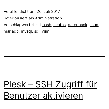
MariaDB
Veröffentlicht am
26. Juli 2017
Update
Kategorisiert als
Administration
Verschlagwortet mit
bash
,
centos
,
datenbank
,
linux
,
mariadb
,
mysql
,
sql
,
yum
Plesk – SSH Zugriff für
Benutzer aktivieren