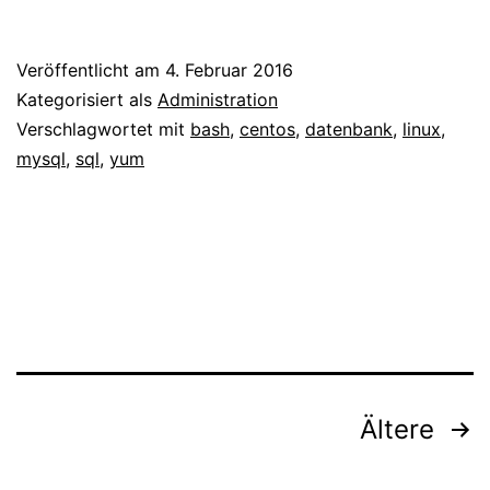
–
MySQ
Veröffentlicht am
4. Februar 2016
5.6,
Kategorisiert als
Administration
MySQ
Verschlagwortet mit
bash
,
centos
,
datenbank
,
linux
,
mysql
,
sql
,
yum
5.7
oder
aktuell
install
Seitennummerierung
Ältere
der