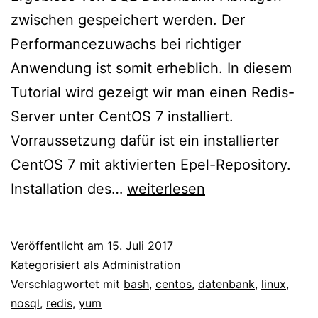
zwischen gespeichert werden. Der
Performancezuwachs bei richtiger
Anwendung ist somit erheblich. In diesem
Tutorial wird gezeigt wir man einen Redis-
Server unter CentOS 7 installiert.
Vorraussetzung dafür ist ein installierter
CentOS 7 mit aktivierten Epel-Repository.
CentOS
Installation des…
weiterlesen
–
Redis
Veröffentlicht am
15. Juli 2017
installieren
Kategorisiert als
Administration
Verschlagwortet mit
bash
,
centos
,
datenbank
,
linux
,
nosql
,
redis
,
yum