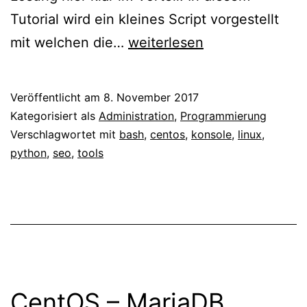
Tutorial wird ein kleines Script vorgestellt
Google
mit welchen die…
weiterlesen
Keyword
Ranking
Veröffentlicht am
8. November 2017
Check
Kategorisiert als
Administration
,
Programmierung
mit
Verschlagwortet mit
bash
,
centos
,
konsole
,
linux
,
python
,
seo
,
tools
Python
CentOS – MariaDB