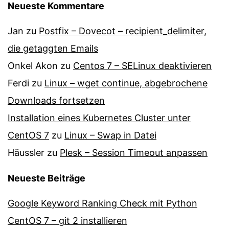
Neueste Kommentare
Jan
zu
Postfix – Dovecot – recipient_delimiter,
die getaggten Emails
Onkel Akon
zu
Centos 7 – SELinux de­ak­ti­vie­ren
Ferdi
zu
Linux – wget continue, abgebrochene
Downloads fortsetzen
Installation eines Kubernetes Cluster unter
CentOS 7
zu
Linux – Swap in Datei
Häussler
zu
Plesk – Session Timeout anpassen
Neueste Beiträge
Google Keyword Ranking Check mit Python
CentOS 7 – git 2 installieren