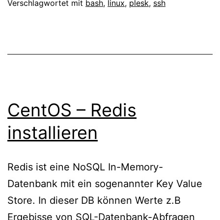
Benu
Verschlagwortet mit
bash
,
linux
,
plesk
,
ssh
akti
CentOS – Redis
installieren
Redis ist eine NoSQL In-Memory-
Datenbank mit ein sogenannter Key Value
Store. In dieser DB können Werte z.B
Ergebisse von SQL-Datenbank-Abfragen