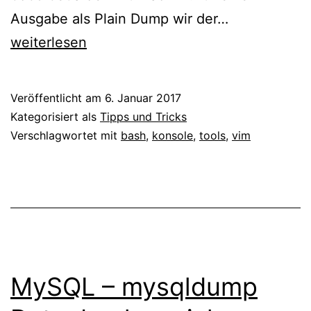
Linux
Ausgabe als Plain Dump wir der…
–
weiterlesen
Hex
Editor
Veröffentlicht am
6. Januar 2017
für
Kategorisiert als
Tipps und Tricks
die
Verschlagwortet mit
bash
,
konsole
,
tools
,
vim
Kommandoze
MySQL – mysqldump