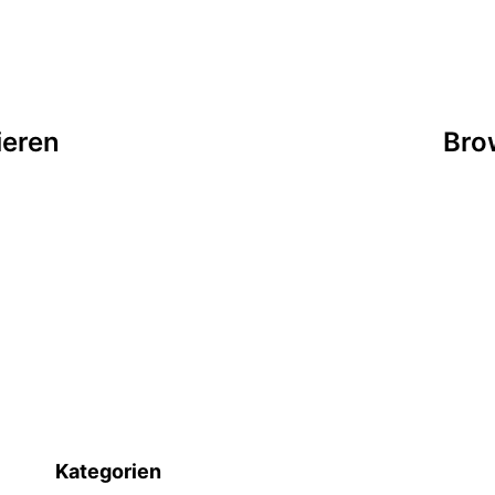
tion
ie­ren
Bro
Kategorien