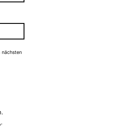
n nächsten
n.
.
.