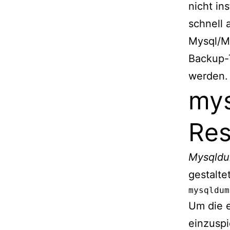
nicht in
schnell
Mysql/Ma
Backup-T
werden.
my
Res
Mysqld
gestalte
mysqldum
Um die 
einzuspi