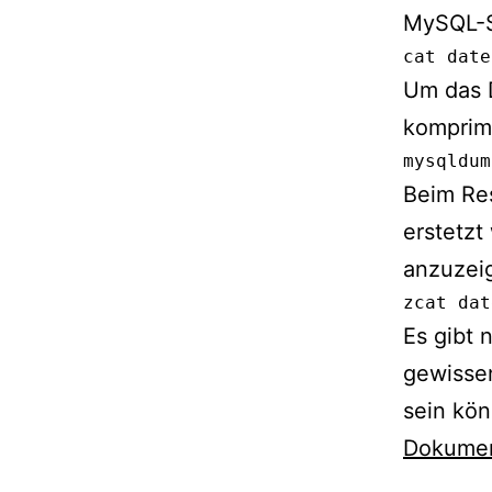
MySQL-S
cat date
Um das 
komprim
mysqldum
Beim Re
erstetzt
anzuzei
zcat dat
Es gibt 
gewissen
sein kön
Dokumen