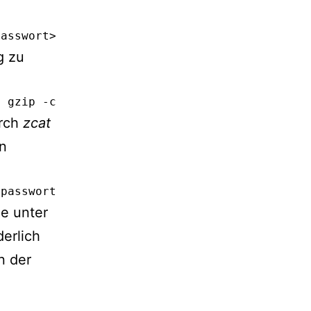
passwort> <datenbankname>
g zu
| gzip -c > <dateiname.sql.gz>
rch
zcat
en
<passwort> <datenbankname>
ie unter
erlich
n der