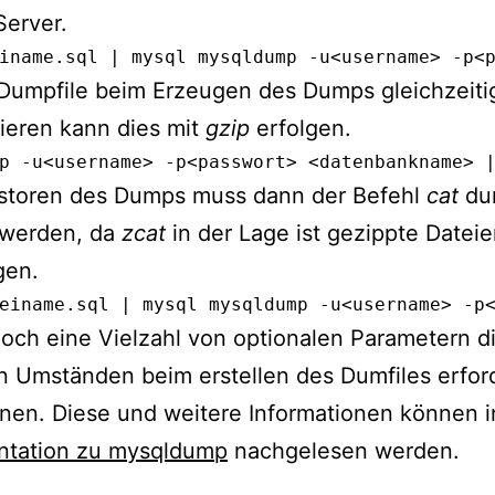
erver.
iname.sql | mysql mysqldump -u<username> -p<
Dumpfile beim Erzeugen des Dumps gleichzeiti
ieren kann dies mit
gzip
erfolgen.
p -u<username> -p<passwort> <datenbankname> 
storen des Dumps muss dann der Befehl
cat
du
 werden, da
zcat
in der Lage ist gezippte Datei
gen.
einame.sql | mysql mysqldump -u<username> -p
noch eine Vielzahl von optionalen Parametern d
 Umständen beim erstellen des Dumfiles erford
nen. Diese und weitere Informationen können i
tation zu mysqldump
nachgelesen werden.