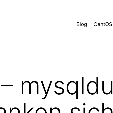
Blog
CentOS
– mysqld
anken sic