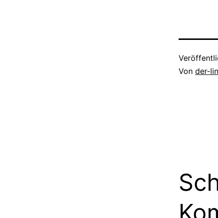
Veröffentl
Von
der-l
Sch
Ko