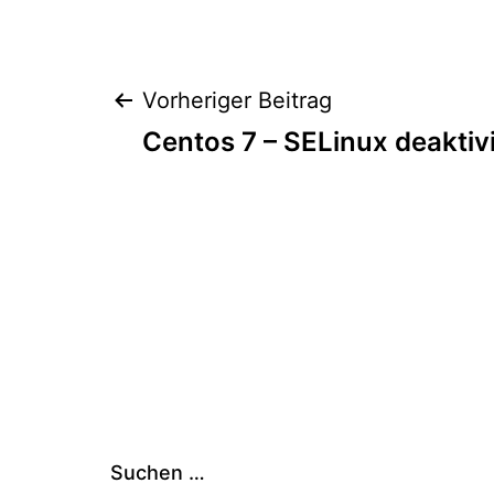
Beitragsnaviga
Vorheriger Beitrag
Centos 7 – SELinux de­ak­ti­v
Suchen …