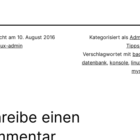
icht am
10. August 2016
Kategorisiert als
Admi
inux-admin
Tipps
Verschlagwortet mit
ba
datenbank
,
konsole
,
linu
mys
reibe einen
mmentar