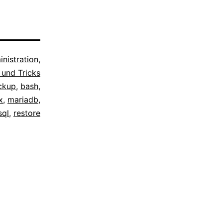
nistration
,
 und Tricks
ckup
,
bash
,
x
,
mariadb
,
ql
,
restore