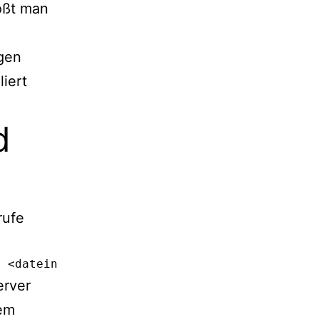
ößt man
igen
liert
d
rufe
> <dateiname.sql>
erver
dem