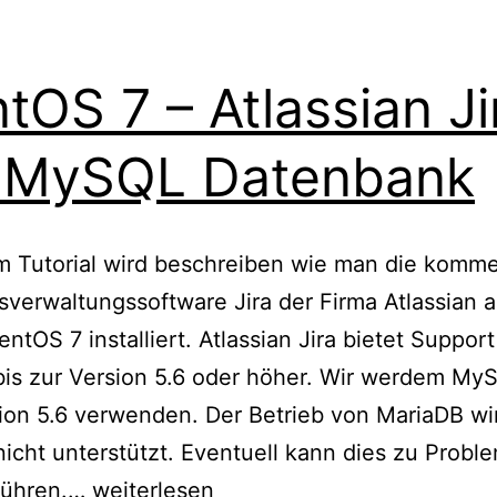
tOS 7 – Atlassian Ji
 MySQL Datenbank
m Tutorial wird beschreiben wie man die komme
verwaltungssoftware Jira der Firma Atlassian a
ntOS 7 installiert. Atlassian Jira bietet Support
is zur Version 5.6 oder höher. Wir werdem MyS
ion 5.6 verwenden. Der Betrieb von MariaDB wi
l nicht unterstützt. Eventuell kann dies zu Prob
CentOS
 führen.…
weiterlesen