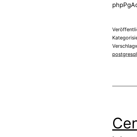
phpPgAd
Veröffentl
Kategorisi
Verschlag
postgresql
Cen