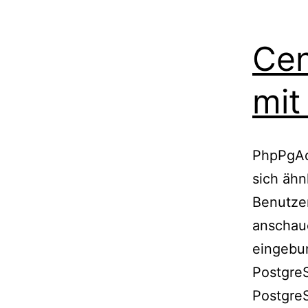
Cen
mit
PhpPgAdm
sich äh
Benutze
anschaue
eingebun
PostgreS
PostgreS