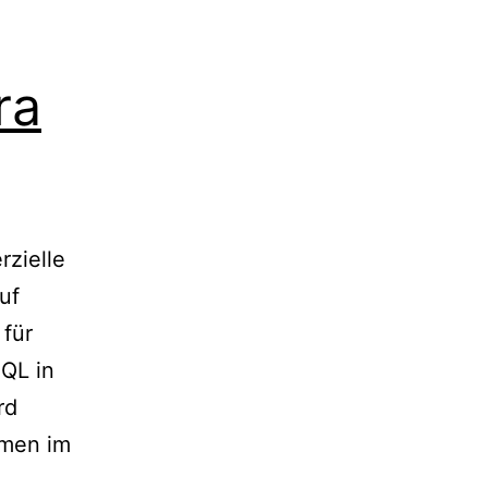
ra
rzielle
uf
 für
QL in
rd
lemen im