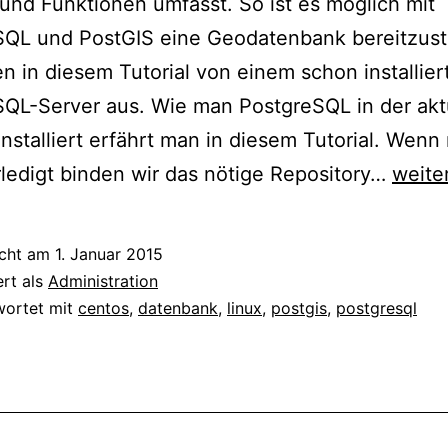
und Funktionen umfasst. So ist es möglich mit
SQL und PostGIS eine Geodatenbank bereitzust
n in diesem Tutorial von einem schon installier
QL-Server aus. Wie man PostgreSQL in der akt
installiert erfährt man in diesem Tutorial. Wenn 
Cent
ledigt binden wir das nötige Repository…
weite
7
–
icht am
1. Januar 2015
PostG
ert als
Administration
für
wortet mit
centos
,
datenbank
,
linux
,
postgis
,
postgresql
Postg
instal