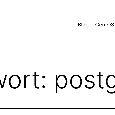
Blog
CentOS
wort:
postg