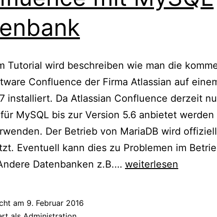
tenbank
m Tutorial wird beschreiben wie man die komme
tware Confluence der Firma Atlassian auf eine
 installiert. Da Atlassian Confluence derzeit nu
für MySQL bis zur Version 5.6 anbietet werden
rwenden. Der Betrieb von MariaDB wird offiziell
tzt. Eventuell kann dies zu Problemen im Betri
CentOS
 Andere Datenbanken z.B.…
weiterlesen
7
–
icht am
9. Februar 2016
Atlassian
ert als
Administration