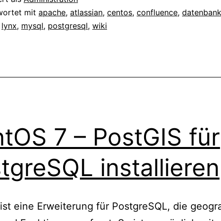
Confluence
wortet mit
apache
,
atlassian
,
centos
,
confluence
,
datenban
,
lynx
,
mysql
,
postgresql
,
wiki
mit
MySQL
Datenbank
tOS 7 – PostGIS für
tgreSQL installieren
ist eine Erweiterung für PostgreSQL, die geogr