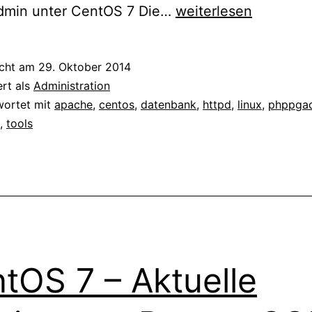
CentOS
min unter CentOS 7 Die…
weiterlesen
7
–
icht am
29. Oktober 2014
PostgreSQL
ert als
Administration
mit
wortet mit
apache
,
centos
,
datenbank
,
httpd
,
linux
,
phppga
,
tools
phpPgAdmin
tOS 7 – Aktuelle