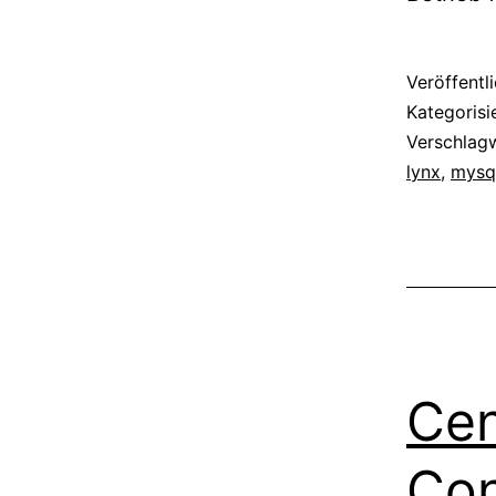
Veröffentl
Kategorisi
Verschlag
lynx
,
mysq
Cen
Con