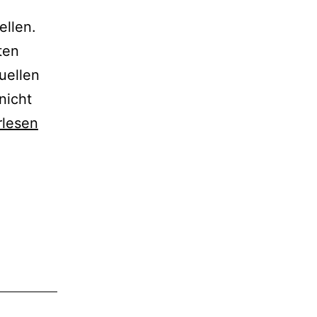
ellen.
ten
uellen
nicht
OS
rlesen
IS
reSQL
lieren