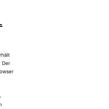
L
rhält
 Der
rowser
n
n