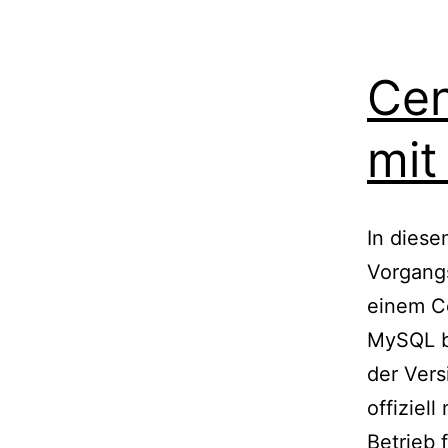
Cen
mit
In diese
Vorgangs
einem Ce
MySQL b
der Vers
offiziel
Betrieb