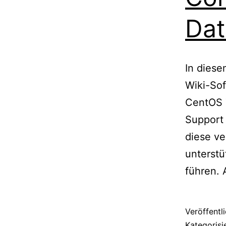
Da
In diese
Wiki-Sof
CentOS 7
Support 
diese ve
unterstü
führen.
Veröffentl
Kategorisi