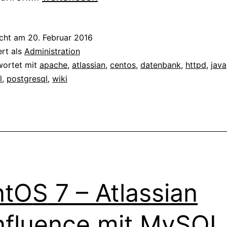
7
–
icht am
20. Februar 2016
Atlassian
ert als
Administration
Jira
wortet mit
apache
,
atlassian
,
centos
,
datenbank
,
httpd
,
java
l
,
postgresql
,
wiki
mit
MySQL
Datenbank
tOS 7 – Atlassian
fluence mit MySQL