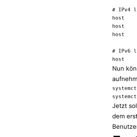
# IPv4 l
host    
host    
host    
# IPv6 l
host    
Nun könn
aufnehm
systemct
systemct
Jetzt so
dem ers
Benutze