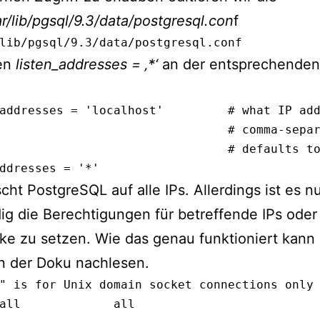
ar/lib/pgsql/9.3/data/postgresql.con
f
lib/pgsql/9.3/data/postgresql.conf
en
listen_addresses = ‚*‘
an der entsprechenden 
addresses = 'localhost'         # what IP add
                                # comma-separ
                                # defaults to
ddresses = '*'
cht PostgreSQL auf alle IPs. Allerdings ist es 
g die Berechtigungen für betreffende IPs oder
ke zu setzen. Wie das genau funktioniert kan
n der Doku nachlesen.
" is for Unix domain socket connections only

all             all                          