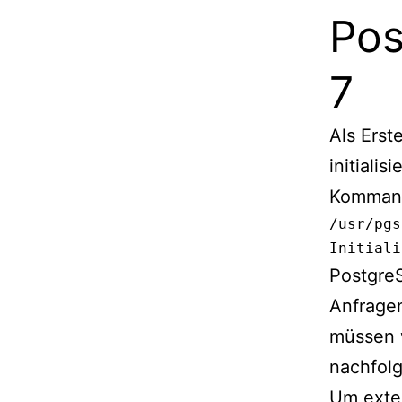
Pos
7
Als Ers
initiali
Komman
/usr/pgs
Initiali
PostgreS
Anfragen
müssen w
nachfolg
Um exter