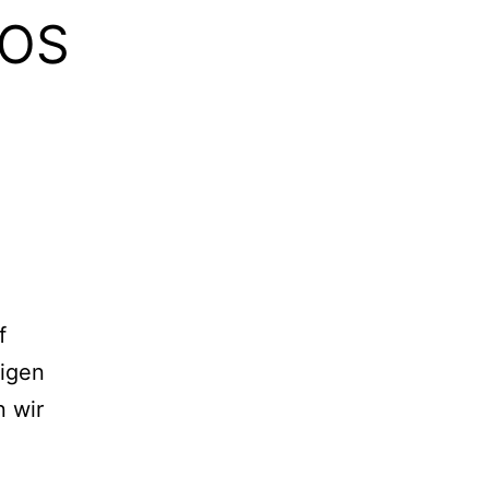
tOS
f
tigen
n wir