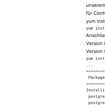
unserem 
für Cent
yum insta
yum inst
Anschlie
Version 
Version 
yum inst
...

========
 Package
========
Installi
 postgre
 postgre