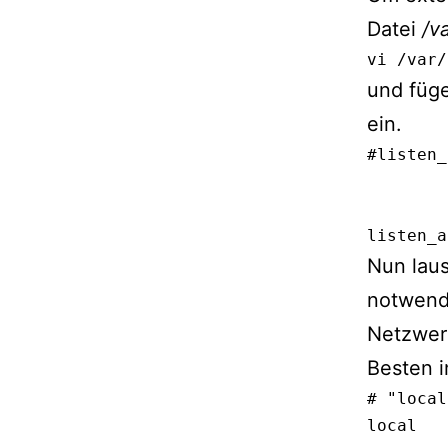
Datei
/v
vi /var/
und füg
ein.
#listen_
        
        
listen_a
Nun laus
notwendi
Netzwer
Besten i
# "local
local   