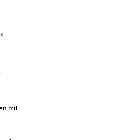
           md5 

           md5

4          md5

            md5
t
en mit