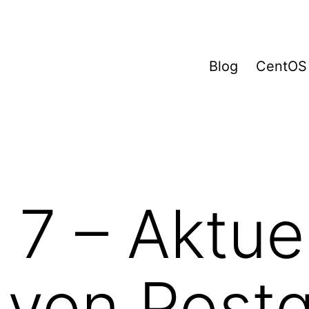
Blog
CentOS
7 – Aktue
 von Post