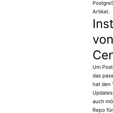
PostgreS
Artikel.
Ins
von
Ce
Um Post
das pass
hat den 
Updates 
auch mög
Repo für