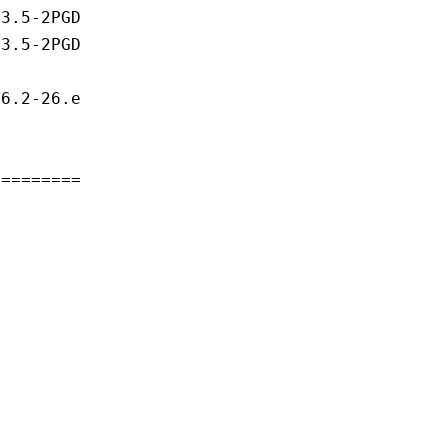
3.5-2PGDG.rhel7               pgdg93         
3.5-2PGDG.rhel7               pgdg93         
6.2-26.el7                    base           
=============================================