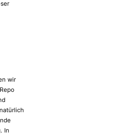
eser
en wir
 Repo
nd
natürlich
ende
g
. In