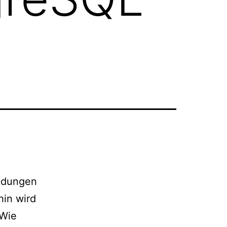
ndungen
hin wird
 Wie