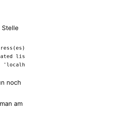
Stelle
ress(es) to listen on;

ated list of addresses;

 'localhost'; use '*' for all

nun noch
n man am
           peer
