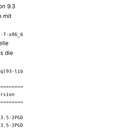
on 9.3
h mit
l-7-x86_64/pgdg-centos93-9.3-1.noarch.rpm
elle
es die
sql93-libs postgresql93-contrib
=============================================
rsion                         Paketquelle    
=============================================
3.5-2PGDG.rhel7               pgdg93         
3.5-2PGDG.rhel7               pgdg93         