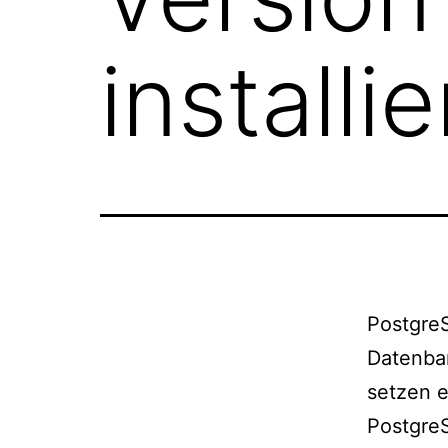
installi
PostgreS
Datenba
setzen e
Postgre