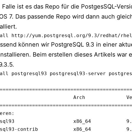
Falle ist es das Repo für die PostgesSQL-Versi
OS 7. Das passende Repo wird dann auch gleic
lliert.
all http://yum.postgresql.org/9.3/redhat/rhe
ssend können wir PostgreSQL 9.3 in einer aktu
installieren. Beim erstellen dieses Artikels war 
9.3.5.
all postgresql93 postgresql93-server postgre
=============================================
                         Arch              Ve
=============================================
eren:

sql93                    x86_64            9.
sql93-contrib            x86_64            9.