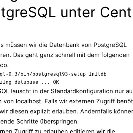
tgreSQL unter Cen
tes müssen wir die Datenbank von PostgreSQL
sieren. Das geht ganz schnell mit dem folgenden
do.
ql-9.3/bin/postgresql93-setup initdb

zing database ... OK
QL lauscht in der Standardkonfiguration nur au
 von localhost. Falls wir externen Zugriff benö
ir diesen explizit erlauben. Andernfalls könne
ende Schritte überspringen.
nen Zugriff zu erlauben editieren wir die