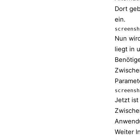
Dort geb
ein.
screensh
Nun wird
liegt in
Benötige
Zwische
Paramete
screensh
Jetzt is
Zwische
Anwendu
Weiter I