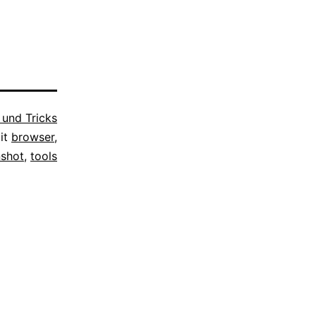
 und Tricks
it
browser
,
nshot
,
tools