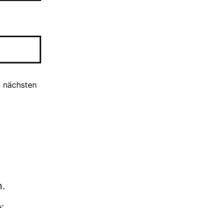
n nächsten
n.
.
.