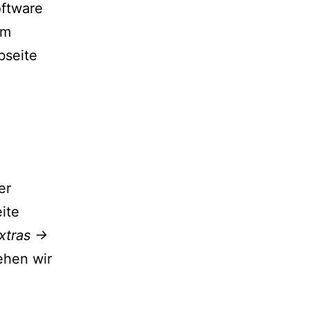
oftware
om
bseite
er
eite
xtras ->
ehen wir