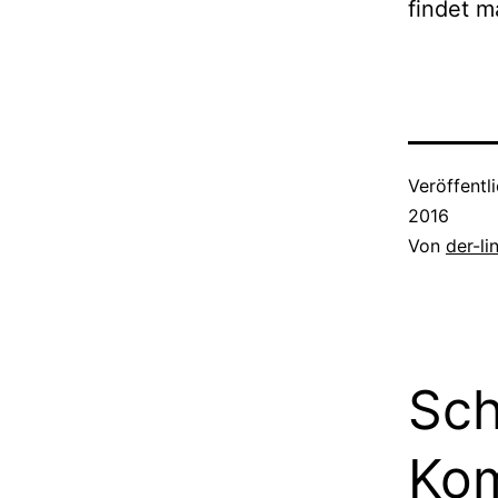
findet m
Veröffentl
2016
Von
der-l
Sch
Ko