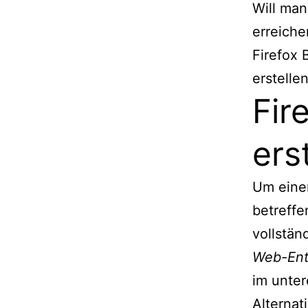
Will man
erreiche
Firefox 
erstellen
Fir
ers
Um einen
betreffe
vollstän
Web-Ent
im unter
Alternat