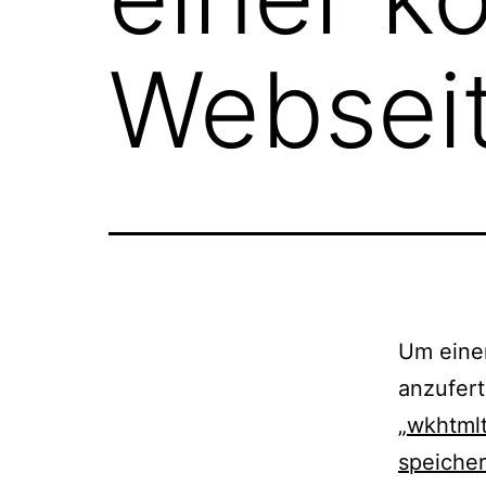
Websei
Um eine
anzufert
„
wkhtmlt
speiche