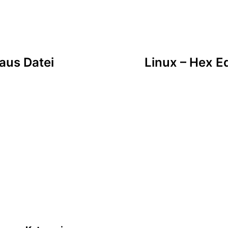
tion
aus Datei
Linux – Hex E