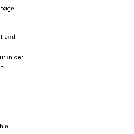
lpage
gt und
.
ur in der
en
hle