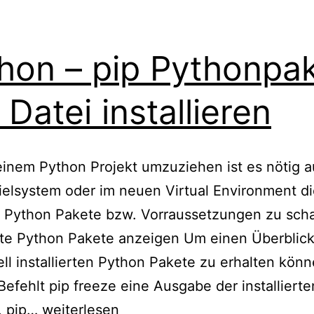
hon – pip Pythonpa
 Datei installieren
inem Python Projekt umzuziehen ist es nötig 
elsystem oder im neuen Virtual Environment d
 Python Pakete bzw. Vorraussetzungen zu scha
erte Python Pakete anzeigen Um einen Überblic
ell installierten Python Pakete zu erhalten könn
Befehlt pip freeze eine Ausgabe der installiert
Python
. pip…
weiterlesen