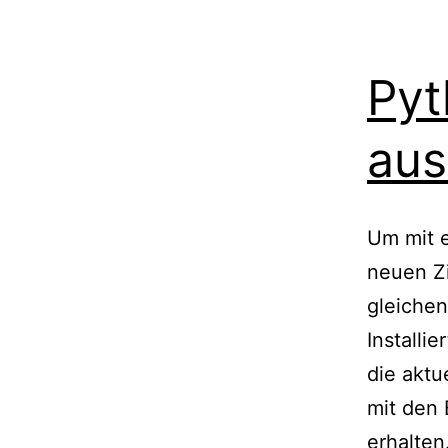
Pyt
aus
Um mit e
neuen Zi
gleichen
Installi
die aktu
mit den 
erhalten