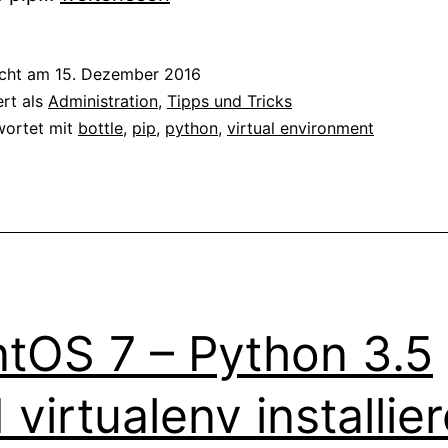
–
pip
icht am
15. Dezember 2016
Pythonpakete
ert als
Administration
,
Tipps und Tricks
aus
wortet mit
bottle
,
pip
,
python
,
virtual environment
Datei
installieren
tOS 7 – Python 3.5
 virtualenv installie