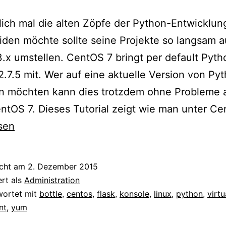
ich mal die alten Zöpfe der Python-Entwicklun
den möchte sollte seine Projekte so langsam a
.x umstellen. CentOS 7 bringt per default Pyth
2.7.5 mit. Wer auf eine aktuelle Version von Py
n möchten kann dies trotzdem ohne Probleme 
ntOS 7. Dieses Tutorial zeigt wie man unter C
sen
icht am
2. Dezember 2015
ert als
Administration
wortet mit
bottle
,
centos
,
flask
,
konsole
,
linux
,
python
,
virtu
nt
,
yum