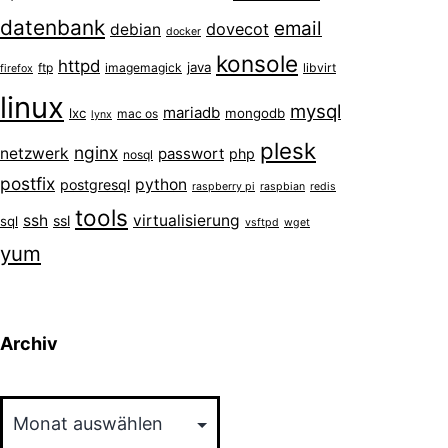
datenbank
email
dovecot
debian
docker
konsole
httpd
java
ftp
imagemagick
libvirt
firefox
linux
mysql
mariadb
lxc
mongodb
mac os
lynx
plesk
nginx
netzwerk
passwort
php
nosql
postfix
python
postgresql
raspberry pi
raspbian
redis
tools
ssh
virtualisierung
ssl
sql
vsftpd
wget
yum
Archiv
Archiv