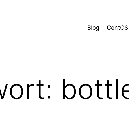
Blog
CentOS
wort:
bottl