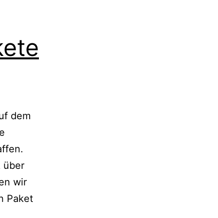
kete
auf dem
ie
ffen.
k über
en wir
en Paket