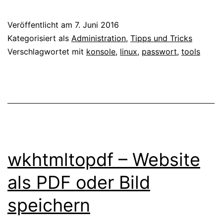
–
mit
Veröffentlicht am
7. Juni 2016
dem
Kategorisiert als
Administration
,
Tipps und Tricks
Passwortgenerator
Verschlagwortet mit
konsole
,
linux
,
passwort
,
tools
pwgen
sichere
Passwörter
erstellen
wkhtmltopdf – Website
als PDF oder Bild
speichern