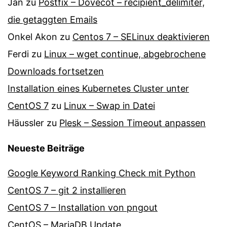
Jan
zu
Postfix – Dovecot – recipient_delimiter,
die getaggten Emails
Onkel Akon
zu
Centos 7 – SELinux de­ak­ti­vie­ren
Ferdi
zu
Linux – wget continue, abgebrochene
Downloads fortsetzen
Installation eines Kubernetes Cluster unter
CentOS 7
zu
Linux – Swap in Datei
Häussler
zu
Plesk – Session Timeout anpassen
Neueste Beiträge
Google Keyword Ranking Check mit Python
CentOS 7 – git 2 installieren
CentOS 7 – Installation von pngout
CentOS – MariaDB Update