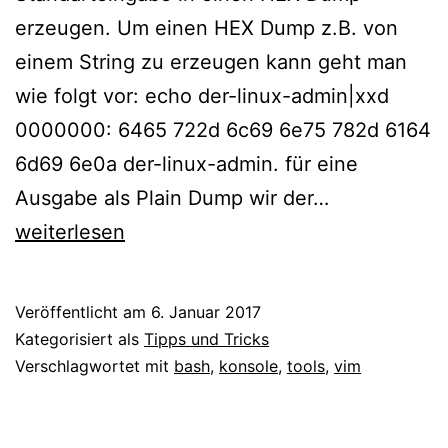
erzeugen. Um einen HEX Dump z.B. von
einem String zu erzeugen kann geht man
wie folgt vor: echo der-linux-admin|xxd
0000000: 6465 722d 6c69 6e75 782d 6164
6d69 6e0a der-linux-admin. für eine
Linux
Ausgabe als Plain Dump wir der…
–
weiterlesen
Hex
Editor
Veröffentlicht am
6. Januar 2017
für
Kategorisiert als
Tipps und Tricks
die
Verschlagwortet mit
bash
,
konsole
,
tools
,
vim
Kommandoze