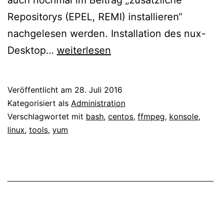
Repositorys (EPEL, REMI) installieren“
nachgelesen werden. Installation des nux-
CentOS
Desktop…
weiterlesen
7
–
Veröffentlicht am
28. Juli 2016
FFmpeg
Kategorisiert als
Administration
mit
Verschlagwortet mit
bash
,
centos
,
ffmpeg
,
konsole
,
linux
,
tools
,
yum
yum
installieren