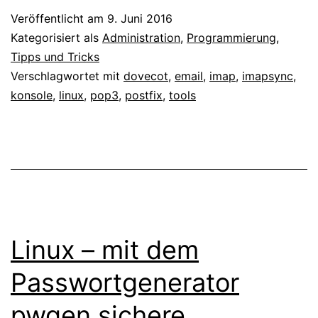
E-
Veröffentlicht am
9. Juni 2016
Mail
Kategorisiert als
Administration
,
Programmierung
,
Migration
Tipps und Tricks
Verschlagwortet mit
dovecot
,
email
,
imap
,
imapsync
,
mit
konsole
,
linux
,
pop3
,
postfix
,
tools
Imapsync
Linux – mit dem
Passwortgenerator
pwgen sichere