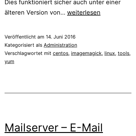
Dies funktioniert sicher auch unter einer
CentOS
älteren Version von…
weiterlesen
–
ImageMagick
Veröffentlicht am
14. Juni 2016
7
Kategorisiert als
Administration
installieren
Verschlagwortet mit
centos
,
imagemagick
,
linux
,
tools
,
yum
Mailserver – E-Mail