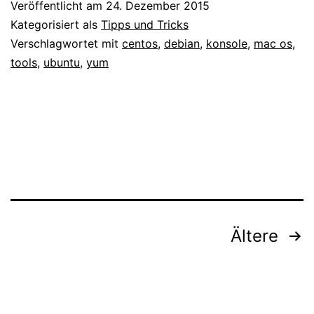
Veröffentlicht am
24. Dezember 2015
als
Kategorisiert als
Tipps und Tricks
PDF
Verschlagwortet mit
centos
,
debian
,
konsole
,
mac os
,
tools
,
ubuntu
,
yum
oder
Bild
speichern
Seitennummerierung
Ältere
der
Beiträge