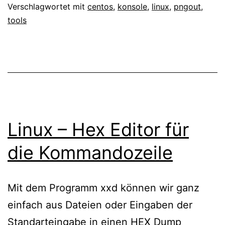
pngout
Verschlagwortet mit
centos
,
konsole
,
linux
,
pngout
,
tools
Linux – Hex Editor für
die Kommandozeile
Mit dem Programm xxd können wir ganz
einfach aus Dateien oder Eingaben der
Standarteingabe in einen HEX Dump