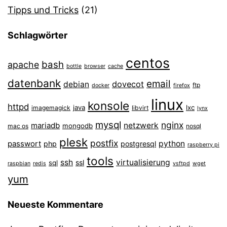
Tipps und Tricks
(21)
Schlagwörter
centos
bash
apache
bottle
browser
cache
datenbank
email
dovecot
debian
ftp
docker
firefox
linux
konsole
httpd
java
lxc
imagemagick
libvirt
lynx
mysql
nginx
mariadb
netzwerk
mongodb
mac os
nosql
plesk
postfix
passwort
python
php
postgresql
raspberry pi
tools
ssh
virtualisierung
ssl
sql
raspbian
redis
vsftpd
wget
yum
Neueste Kommentare