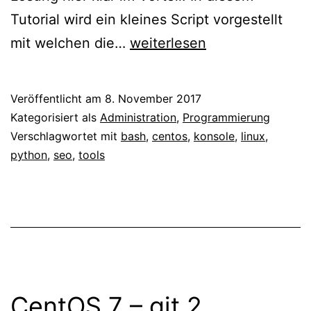
Tutorial wird ein kleines Script vorgestellt
Google
mit welchen die…
weiterlesen
Keyword
Ranking
Veröffentlicht am
8. November 2017
Check
Kategorisiert als
Administration
,
Programmierung
mit
Verschlagwortet mit
bash
,
centos
,
konsole
,
linux
,
python
,
seo
,
tools
Python
CentOS 7 – git 2