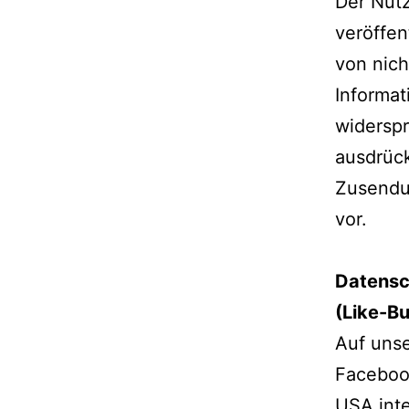
Der Nut
veröffen
von nich
Informat
widerspr
ausdrück
Zusendu
vor.
Datensc
(Like-Bu
Auf unse
Facebook
USA inte