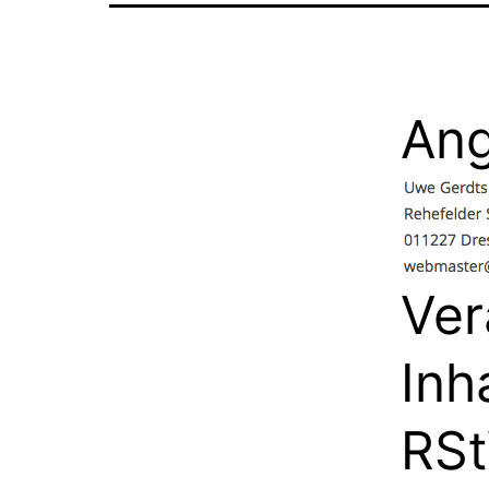
Ang
Ver
Inh
RSt