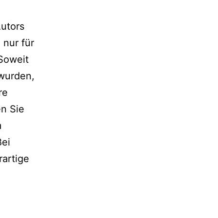
Autors
 nur für
 Soweit
 wurden,
re
en Sie
m
Bei
artige