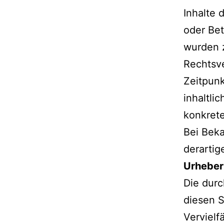
Inhalte 
oder Bet
wurden z
Rechtsve
Zeitpunk
inhaltli
konkrete
Bei Bek
derartig
Urheber
Die durc
diesen S
Vervielf