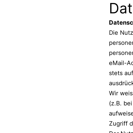
Dat
Datensc
Die Nutz
persone
persone
eMail-Ad
stets au
ausdrück
Wir weis
(z.B. be
aufweise
Zugriff d