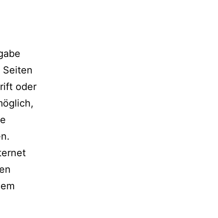
ngabe
 Seiten
ift oder
möglich,
re
en.
ternet
ken
 dem