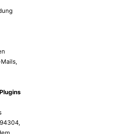
ndung
en
Mails,
Plugins
s
 94304,
 dem