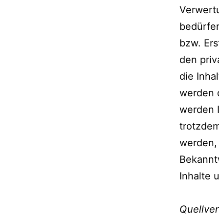
Verwert
bedürfen
bzw. Ers
den priv
die Inha
werden d
werden I
trotzde
werden, 
Bekannt
Inhalte
Quellve