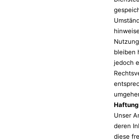
gespeic
Umstände
hinweise
Nutzung
bleiben 
jedoch e
Rechtsv
entspre
umgehen
Haftung 
Unser An
deren In
diese f