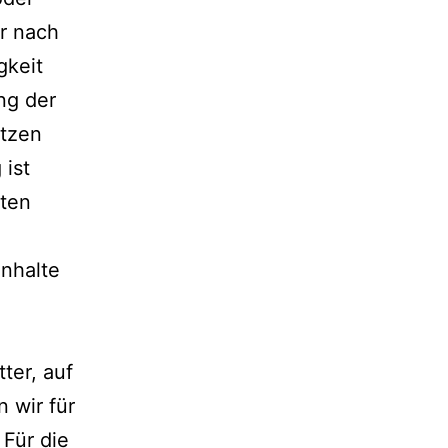
r nach
gkeit
ng der
etzen
 ist
eten
nhalte
ter, auf
 wir für
Für die