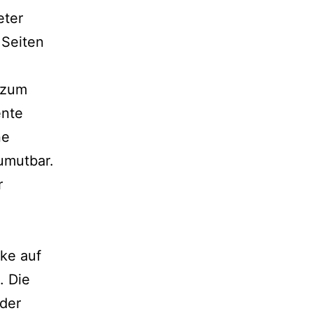
eter
 Seiten
 zum
ente
ne
umutbar.
r
rke auf
. Die
 der