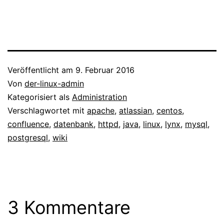
Veröffentlicht am
9. Februar 2016
Von
der-linux-admin
Kategorisiert als
Administration
Verschlagwortet mit
apache
,
atlassian
,
centos
,
confluence
,
datenbank
,
httpd
,
java
,
linux
,
lynx
,
mysql
,
postgresql
,
wiki
3 Kommentare