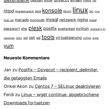
dovecot
debian
ftp
docker
firefox
linux
konsole
httpd
java
lxc
imagemagick
libvirt
lynx
mysql
nginx
mariadb
netzwerk
mongodb
mac os
nosql
plesk
postfix
passwort
python
php
postgresql
raspberry pi
tools
ssh
virtualisierung
ssl
sql
raspbian
redis
vsftpd
wget
yum
Neueste Kommentare
Jan
zu
Postfix – Dovecot – recipient_delimiter,
die getaggten Emails
Onkel Akon
zu
Centos 7 – SELinux de­ak­ti­vie­ren
Ferdi
zu
Linux – wget continue, abgebrochene
Downloads fortsetzen