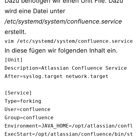
Dazu benötigen wir einen Unit File. Dazu
wird eine Datei unter
/etc/systemd/system/confluence.service
erstellt.
vim /etc/systemd/system/confluence.service
In diese fügen wir folgenden Inhalt ein.
[Unit]

Description=Atlassian Confluence Service

After=syslog.target network.target

[Service]

Type=forking

User=confluence

Group=confluence

Environment=JAVA_HOME=/opt/atlassian/conflue
ExecStart=/opt/atlassian/confluence/bin/star