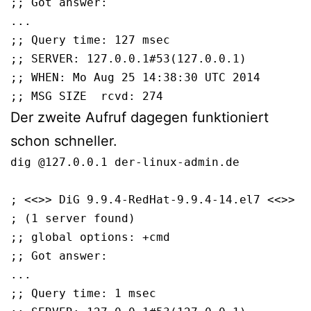
;; Got answer:

...

;; Query time: 127 msec

;; SERVER: 127.0.0.1#53(127.0.0.1)

;; WHEN: Mo Aug 25 14:38:30 UTC 2014

Der zweite Aufruf dagegen funktioniert
schon schneller.
dig @127.0.0.1 der-linux-admin.de

; <<>> DiG 9.9.4-RedHat-9.9.4-14.el7 <<>> @
; (1 server found)

;; global options: +cmd

;; Got answer:

...

;; Query time: 1 msec
