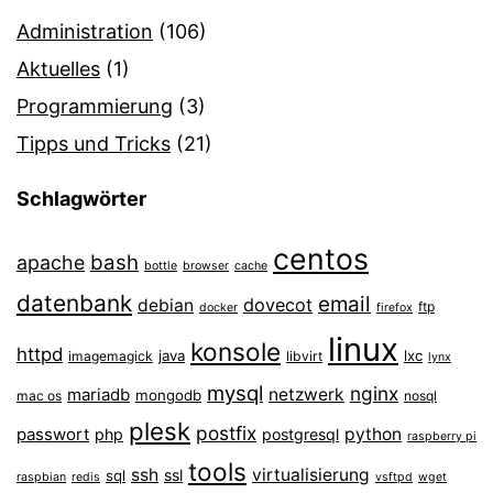
Administration
(106)
Aktuelles
(1)
Programmierung
(3)
Tipps und Tricks
(21)
Schlagwörter
centos
bash
apache
bottle
browser
cache
datenbank
email
dovecot
debian
ftp
docker
firefox
linux
konsole
httpd
java
lxc
imagemagick
libvirt
lynx
mysql
nginx
mariadb
netzwerk
mongodb
mac os
nosql
plesk
postfix
passwort
python
php
postgresql
raspberry pi
tools
ssh
virtualisierung
ssl
sql
raspbian
redis
vsftpd
wget