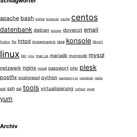
Schlagwörter
centos
bash
apache
bottle
browser
cache
datenbank
email
dovecot
debian
docker
konsole
httpd
java
ftp
imagemagick
libvirt
firefox
linux
mysql
mariadb
lxc
mongodb
mac os
lynx
plesk
nginx
netzwerk
passwort
php
nosql
postfix
python
postgresql
raspberry pi
raspbian
redis
tools
ssh
virtualisierung
ssl
sql
vsftpd
wget
yum
Archiv