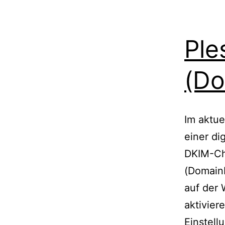
Ple
(Do
Im aktue
einer di
DKIM-Ch
(DomainK
auf der 
aktivier
Einstel