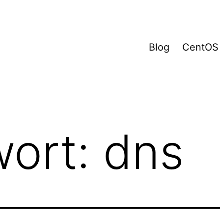
Blog
CentOS
wort:
dns