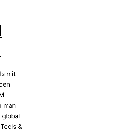
M
n
ls mit
 den
IM
nn man
 global
 Tools &