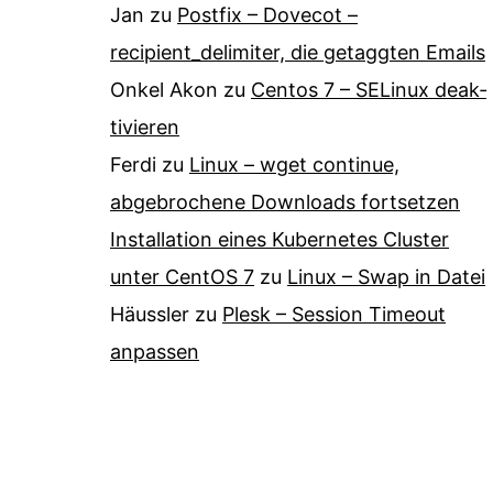
Jan
zu
Postfix – Dovecot –
recipient_delimiter, die getaggten Emails
Onkel Akon
zu
Centos 7 – SELinux de­ak­
ti­vie­ren
Ferdi
zu
Linux – wget continue,
abgebrochene Downloads fortsetzen
Installation eines Kubernetes Cluster
unter CentOS 7
zu
Linux – Swap in Datei
Häussler
zu
Plesk – Session Timeout
anpassen