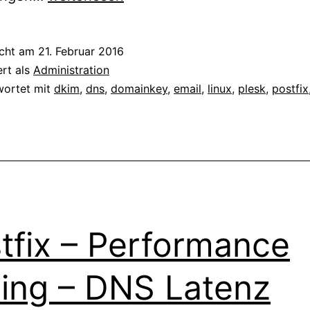
–
Emails
icht am
21. Februar 2016
mit
ert als
Administration
DKIM
wortet mit
dkim
,
dns
,
domainkey
,
email
,
linux
,
plesk
,
postfix
(DomainKeys)
signieren
tfix – Performance
ing – DNS Latenz