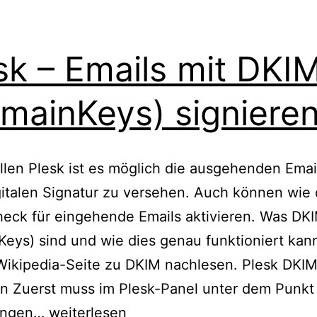
sk – Emails mit DKI
mainKeys) signiere
llen Plesk ist es möglich die ausgehenden Emai
gitalen Signatur zu versehen. Auch können wie
eck für eingehende Emails aktivieren. Was DK
eys) sind und wie dies genau funktioniert ka
Wikipedia-Seite zu DKIM nachlesen. Plesk DKIM
en Zuerst muss im Plesk-Panel unter dem Punkt
Plesk
lungen…
weiterlesen