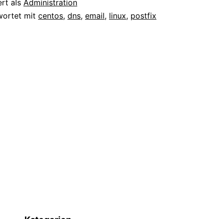
ert als
Administration
–
wortet mit
centos
,
dns
,
email
,
linux
,
postfix
DNS
Latenz
reduzieren