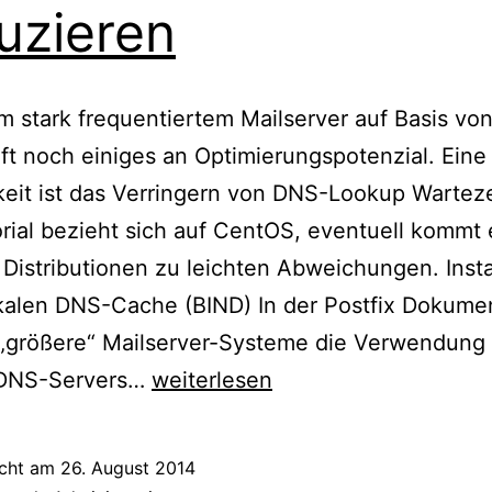
uzieren
m stark frequentiertem Mailserver auf Basis von
oft noch einiges an Optimierungspotenzial. Eine
eit ist das Verringern von DNS-Lookup Warteze
rial bezieht sich auf CentOS, eventuell kommt 
Distributionen zu leichten Abweichungen. Insta
kalen DNS-Cache (BIND) In der Postfix Dokume
 „größere“ Mailserver-Systeme die Verwendung
Postfix
 DNS-Servers…
weiterlesen
–
Performance
icht am
26. August 2014
Tuning