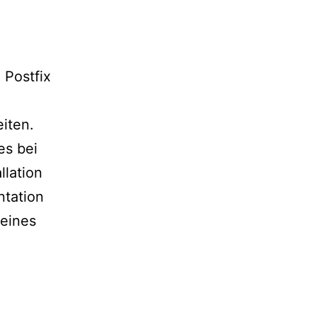
 Postfix
iten.
es bei
llation
ntation
 eines