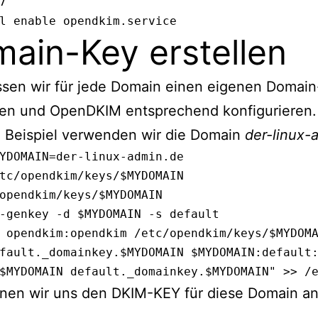


l enable opendkim.service
ain-Key erstellen
sen wir für jede Domain einen eigenen Domai
ren und OpenDKIM entsprechend konfigurieren.
 Beispiel verwenden wir die Domain
der-linux-
YDOMAIN=der-linux-admin.de

tc/opendkim/keys/$MYDOMAIN

opendkim/keys/$MYDOMAIN

-genkey -d $MYDOMAIN -s default

 opendkim:opendkim /etc/opendkim/keys/$MYDOMA
fault._domainkey.$MYDOMAIN $MYDOMAIN:default:
$MYDOMAIN default._domainkey.$MYDOMAIN" >> /
nen wir uns den DKIM-KEY für diese Domain a