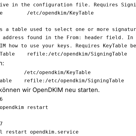
ive in the configuration file. Requires Signi
e        /etc/opendkim/KeyTable

s a table used to select one or more signatur
 address found in the From: header field. In 
IM how to use your keys. Requires KeyTable be
Table    refile:/etc/opendkim/SigningTable
n:
        /etc/opendkim/KeyTable
able    refile:/etc/opendkim/SigningTable
können wir OpenDKIM neu starten.
6 

opendkim restart



l restart opendkim.service