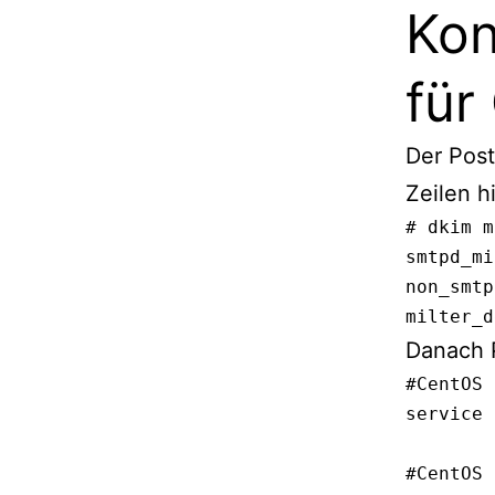
Kon
für
Der Post
Zeilen h
# dkim m
smtpd_mi
non_smtp
milter_d
Danach P
#CentOS 
service 
#CentOS 7