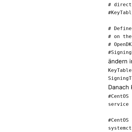
# direct
#KeyTabl
# Define
# on the
# OpenDK
#Signing
ändern i
KeyTable
SigningT
Danach 
#CentOS 
service 
#CentOS 7
systemct