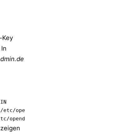
n-Key
 In
admin.de
IN

/etc/opendkim/keys/$MYDOMAIN/default.private"
etc/opendkim/SigningTable
nzeigen