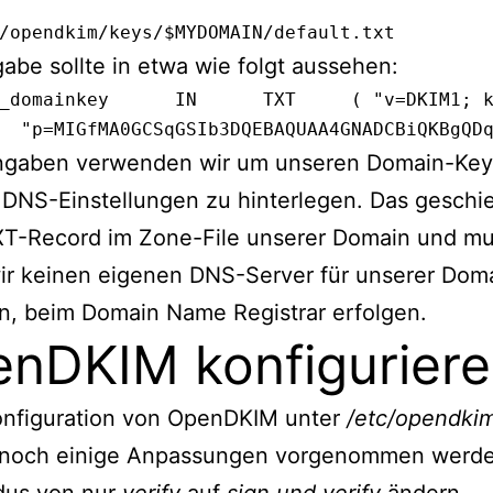
/opendkim/keys/$MYDOMAIN/default.txt
abe sollte in etwa wie folgt aussehen:
	TXT	( "v=DKIM1; k=rsa; "

	  "p=MIGfMA0GCSqGSIb3DQEBAQUAA4GNADCBiQKBgQD
ngaben verwenden wir um unseren Domain-Key
DNS-Einstellungen zu hinterlegen. Das geschie
XT-Record im Zone-File unserer Domain und mu
ir keinen eigenen DNS-Server für unserer Dom
n, beim Domain Name Registrar erfolgen.
nDKIM konfigurier
Konfiguration von OpenDKIM unter
/etc/opendki
noch einige Anpassungen vorgenommen werde