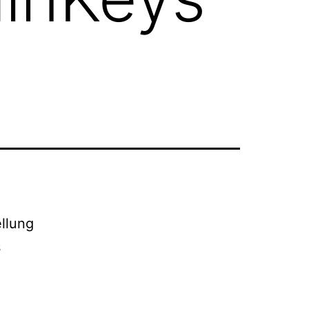
ellung
s