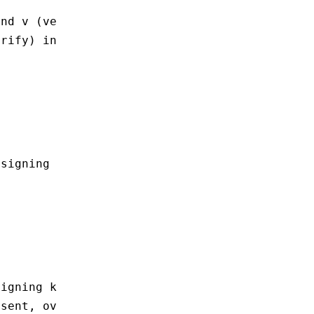
nd v (verify). Default is v.

rify) in order to sign outgoing

signing ALL messages. This

igning keys. In simple terms,

sent, overrides any KeyFile
