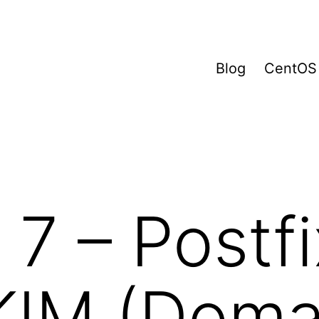
Blog
CentOS
7 – Postfi
IM (Doma