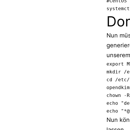
#CentOS 7
systemct
Dom
Nun müs
generie
unserem
export M
mkdir /e
cd /etc/
opendkim
chown -R
echo "de
echo "*@
Nun kön
lassen.