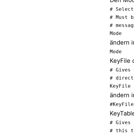
Den Mod
# Select
# Must b
# messag
Mode    
ändern i
Mode    
KeyFile 
# Gives 
# direct
KeyFile 
ändern i
#KeyFile
KeyTable
# Gives 
# this t