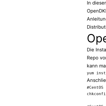
In diese
OpenDKI
Anleitun
Distribut
Ope
Die Inst
Repo vo
kann man
yum inst
Anschli
#CentOS 
chkconfi