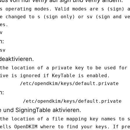
us von nur
verify
auf
sign und verify
ändern.
s operating modes. Valid modes are s (sign) a
e changed to s (sign only) or sv (sign and ve
es.

v
n:
sv
deaktivieren.
the location of a private key to be used for 
ive is ignored if KeyTable is enabled.

       /etc/opendkim/keys/default.private
n:
        /etc/opendkim/keys/default.private
 und SigningTable aktivieren.
the location of a file mapping key names to s
ells OpenDKIM where to find your keys. If pre