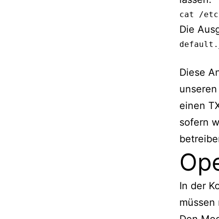
cat /etc
Die Ausg
default._domainkey	IN
Diese A
unseren 
einen T
sofern w
betreibe
Ope
In der 
müssen 