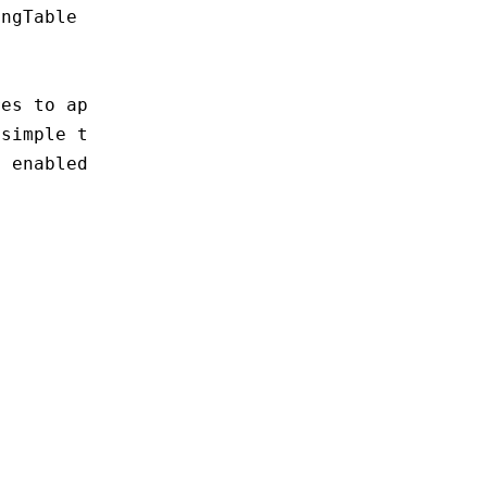
ngTable be enabled.

es to apply to a message based

simple terms, this tells

 enabled.
