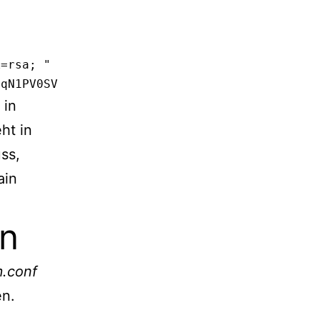
qqN1PV0SVRxJDroI8sepENY+Z6iH0T4m1cSqnjHOnIQ9b
 in
ht in
ss,
ain
en
m.conf
n.