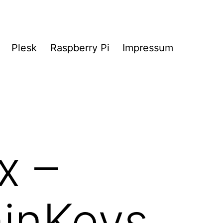
Plesk
Raspberry Pi
Impressum
x –
inKeys