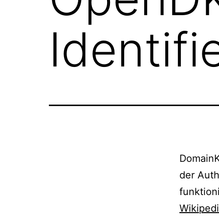
Identifi
DomainKe
der Auth
funktion
Wikiped