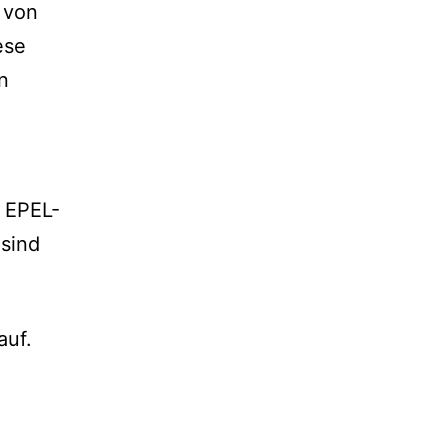
n von
ese
n
s EPEL-
sind
auf.