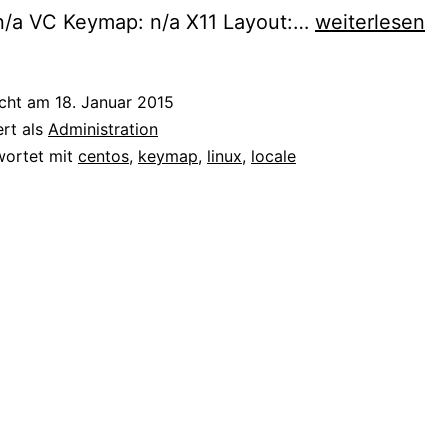
CentOS
 n/a VC Keymap: n/a X11 Layout:…
weiterlesen
7
–
icht am
18. Januar 2015
Sprache
ert als
Administration
(locale)
wortet mit
centos
,
keymap
,
linux
,
locale
ändern
mit
localectl