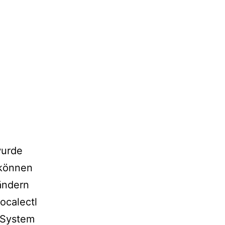
wurde
 können
ändern
localectl
. System