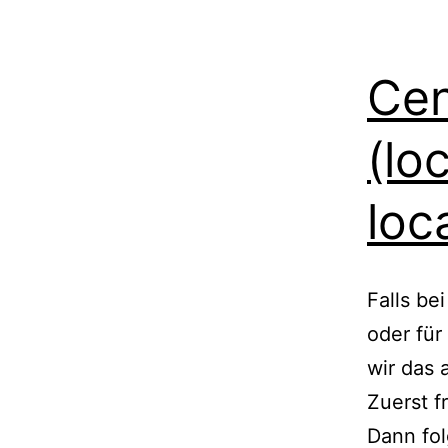
Cen
(lo
loc
Falls be
oder für
wir das 
Zuerst f
Dann fol