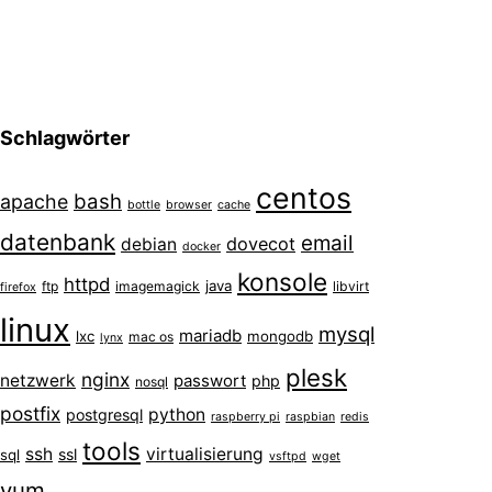
Schlagwörter
centos
bash
apache
bottle
browser
cache
datenbank
email
dovecot
debian
docker
konsole
httpd
java
ftp
imagemagick
libvirt
firefox
linux
mysql
mariadb
lxc
mongodb
mac os
lynx
plesk
nginx
netzwerk
passwort
php
nosql
postfix
python
postgresql
raspberry pi
raspbian
redis
tools
ssh
virtualisierung
ssl
sql
vsftpd
wget
yum