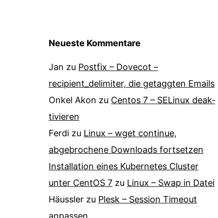
Neueste Kommentare
Jan
zu
Postfix – Dovecot –
recipient_delimiter, die getaggten Emails
Onkel Akon
zu
Centos 7 – SELinux de­ak­
ti­vie­ren
Ferdi
zu
Linux – wget continue,
abgebrochene Downloads fortsetzen
Installation eines Kubernetes Cluster
unter CentOS 7
zu
Linux – Swap in Datei
Häussler
zu
Plesk – Session Timeout
anpassen