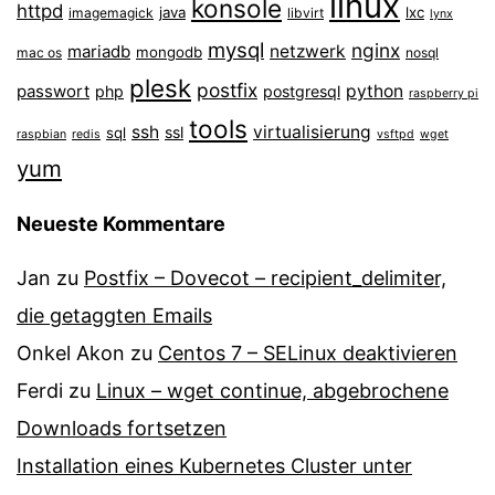
linux
konsole
httpd
java
lxc
imagemagick
libvirt
lynx
mysql
nginx
mariadb
netzwerk
mongodb
mac os
nosql
plesk
postfix
passwort
python
php
postgresql
raspberry pi
tools
ssh
virtualisierung
ssl
sql
raspbian
redis
vsftpd
wget
yum
Neueste Kommentare
Jan
zu
Postfix – Dovecot – recipient_delimiter,
die getaggten Emails
Onkel Akon
zu
Centos 7 – SELinux de­ak­ti­vie­ren
Ferdi
zu
Linux – wget continue, abgebrochene
Downloads fortsetzen
Installation eines Kubernetes Cluster unter