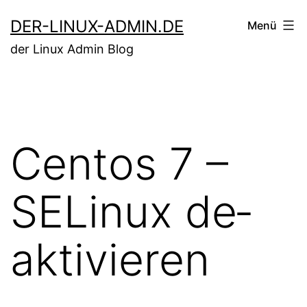
Zum
DER-LINUX-ADMIN.DE
Menü
Inhalt
der Linux Admin Blog
springen
Centos 7 –
SELinux de­
ak­ti­vie­ren