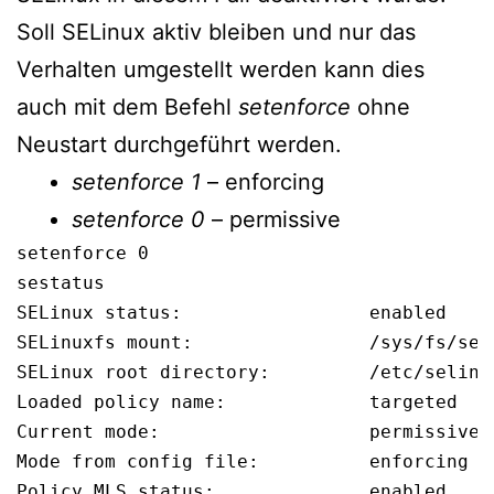
Soll SELinux aktiv bleiben und nur das
Verhalten umgestellt werden kann dies
auch mit dem Befehl
setenforce
ohne
Neustart durchgeführt werden.
setenforce 1
– enforcing
setenforce 0
– permissive
setenforce 0
sestatus
SELinux status:                 enabled

SELinuxfs mount:                /sys/fs/seli
SELinux root directory:         /etc/selinux
Loaded policy name:             targeted

Current mode:                   permissive

Mode from config file:          enforcing

Policy MLS status:              enabled
