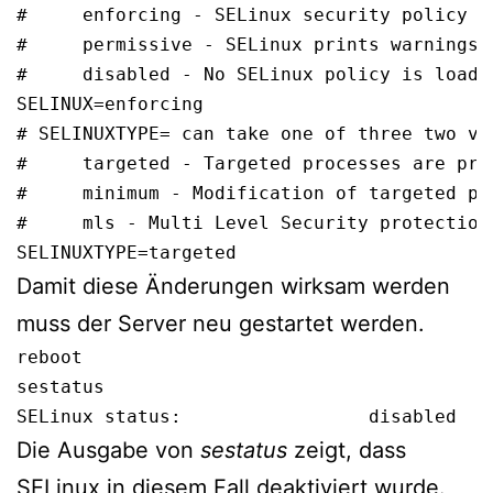
#     enforcing - SELinux security policy is
#     permissive - SELinux prints warnings 
#     disabled - No SELinux policy is loaded
SELINUX=enforcing

# SELINUXTYPE= can take one of three two val
#     targeted - Targeted processes are prot
#     minimum - Modification of targeted po
#     mls - Multi Level Security protection.
SELINUXTYPE=targeted
Damit diese Änderungen wirksam werden
muss der Server neu gestartet werden.
reboot
sestatus

SELinux status:                 disabled
Die Ausgabe von
sestatus
zeigt, dass
SELinux in diesem Fall deaktiviert wurde.