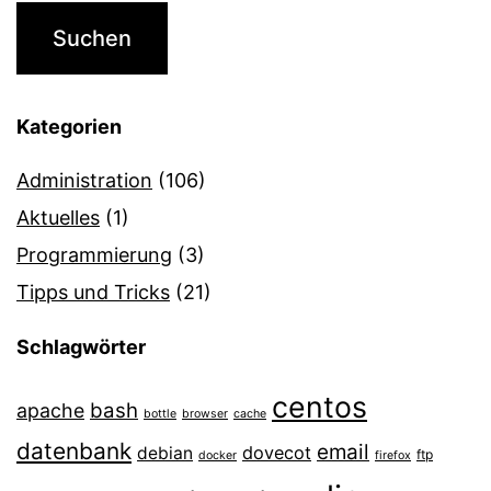
Kategorien
Administration
(106)
Aktuelles
(1)
Programmierung
(3)
Tipps und Tricks
(21)
Schlagwörter
centos
bash
apache
bottle
browser
cache
datenbank
email
dovecot
debian
ftp
docker
firefox