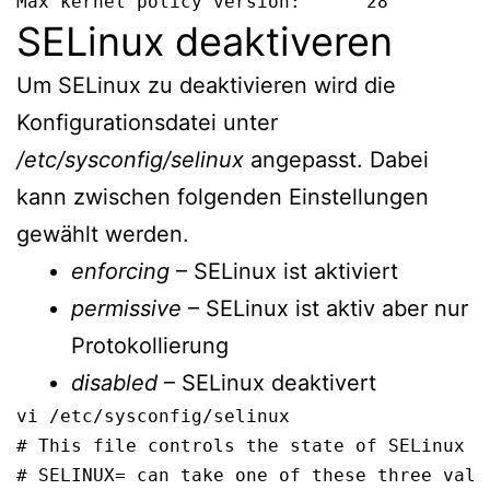
Max kernel policy version:      28
SELinux deaktiveren
Um SELinux zu deaktivieren wird die
Konfigurationsdatei unter
/etc/sysconfig/selinux
angepasst. Dabei
kann zwischen folgenden Einstellungen
gewählt werden.
enforcing
– SELinux ist aktiviert
permissive
– SELinux ist aktiv aber nur
Protokollierung
disabled
– SELinux deaktivert
vi /etc/sysconfig/selinux
# This file controls the state of SELinux on
# SELINUX= can take one of these three value