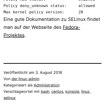
Policy deny_unknown status:     allowed

Max kernel policy version:      28
Eine gute Dokumentation zu SELinux findet
man auf der Webseite des
Fedora-
Projektes
.
Veröffentlicht am
3. August 2016
Von
der-linux-admin
Kategorisiert als
Administration
Verschlagwortet mit
bash
,
centos
,
konsole
,
linux
,
selinux