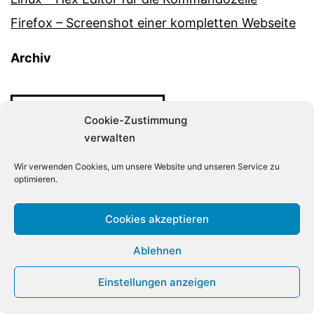
Firefox – Screenshot einer kompletten Webseite
Archiv
Archiv
Cookie-Zustimmung
verwalten
Wir verwenden Cookies, um unsere Website und unseren Service zu
optimieren.
DER-LINUX-ADMIN.DE
Cookies akzeptieren
Ablehnen
Stolz präsentiert von
WordPress
.
Einstellungen anzeigen