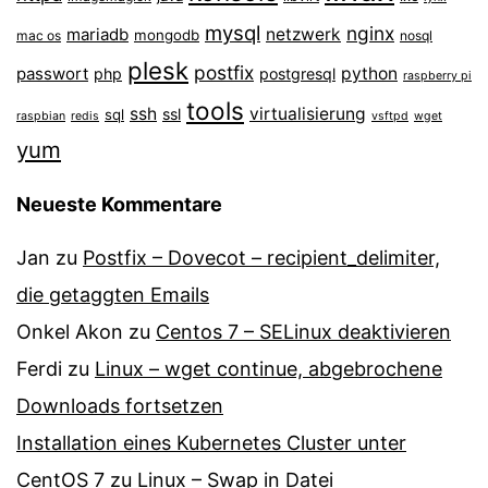
mysql
nginx
mariadb
netzwerk
mongodb
mac os
nosql
plesk
postfix
passwort
python
php
postgresql
raspberry pi
tools
ssh
virtualisierung
ssl
sql
raspbian
redis
vsftpd
wget
yum
Neueste Kommentare
Jan
zu
Postfix – Dovecot – recipient_delimiter,
die getaggten Emails
Onkel Akon
zu
Centos 7 – SELinux de­ak­ti­vie­ren
Ferdi
zu
Linux – wget continue, abgebrochene
Downloads fortsetzen
Installation eines Kubernetes Cluster unter
CentOS 7
zu
Linux – Swap in Datei