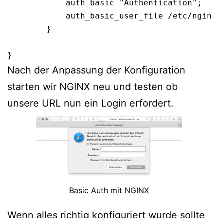
	    auth_basic "Authentication";                                

            auth_basic_user_file /etc/nginx/
        }

Nach der Anpassung der Konfiguration
starten wir NGINX neu und testen ob
unsere URL nun ein Login erfordert.
Basic Auth mit NGINX
Wenn alles richtig konfiguriert wurde sollte