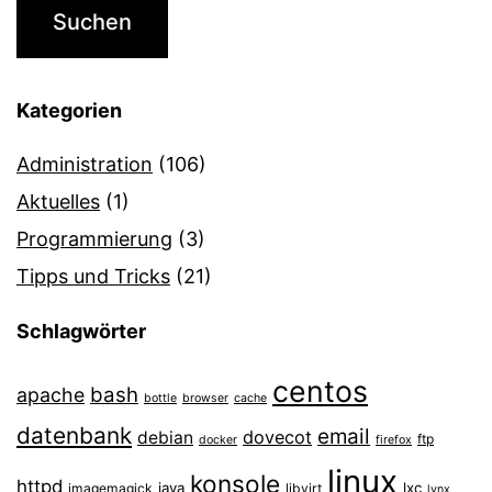
Kategorien
Administration
(106)
Aktuelles
(1)
Programmierung
(3)
Tipps und Tricks
(21)
Schlagwörter
centos
bash
apache
bottle
browser
cache
datenbank
email
dovecot
debian
ftp
docker
firefox
linux
konsole
httpd
java
lxc
imagemagick
libvirt
lynx