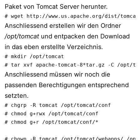
Paket von Tomcat Server herunter.
# wget http://www.us.apache.org/dist/tomcat
Anschliessend erstellen wir den Ordner
/opt/tomcat
und entpacken den Download
in das eben erstellte Verzeichnis.
# mkdir /opt/tomcat

# tar xvf apache-tomcat-8*tar.gz -C /opt/to
Anschliessend müssen wir noch die
passenden Berechtigungen entsprechend
setzten.
# chgrp -R tomcat /opt/tomcat/conf

# chmod g+rwx /opt/tomcat/conf

# chmod g+r /opt/tomcat/conf/*

# chown -R tomcat /opt/tomcat/webapps/ /opt