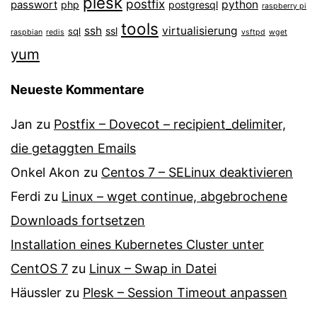
plesk
postfix
passwort
python
php
postgresql
raspberry pi
tools
ssh
virtualisierung
ssl
sql
raspbian
redis
vsftpd
wget
yum
Neueste Kommentare
Jan
zu
Postfix – Dovecot – recipient_delimiter,
die getaggten Emails
Onkel Akon
zu
Centos 7 – SELinux de­ak­ti­vie­ren
Ferdi
zu
Linux – wget continue, abgebrochene
Downloads fortsetzen
Installation eines Kubernetes Cluster unter
CentOS 7
zu
Linux – Swap in Datei
Häussler
zu
Plesk – Session Timeout anpassen