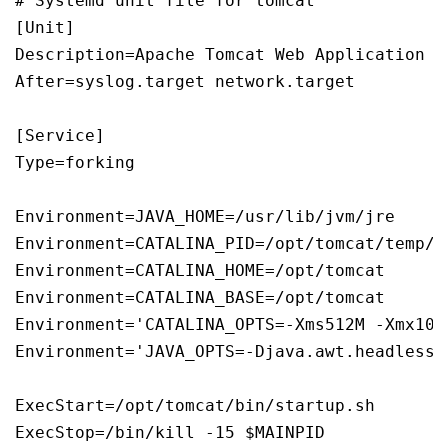
# Systemd unit file for tomcat

[Unit]

Description=Apache Tomcat Web Application Co
After=syslog.target network.target

[Service]

Type=forking

Environment=JAVA_HOME=/usr/lib/jvm/jre

Environment=CATALINA_PID=/opt/tomcat/temp/to
Environment=CATALINA_HOME=/opt/tomcat

Environment=CATALINA_BASE=/opt/tomcat

Environment='CATALINA_OPTS=-Xms512M -Xmx102
Environment='JAVA_OPTS=-Djava.awt.headless=
ExecStart=/opt/tomcat/bin/startup.sh

ExecStop=/bin/kill -15 $MAINPID
