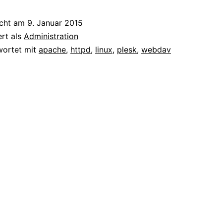
WebDAV
icht am
9. Januar 2015
aktivieren
ert als
Administration
wortet mit
apache
,
httpd
,
linux
,
plesk
,
webdav