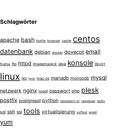
Schlagwörter
centos
bash
apache
bottle
browser
cache
datenbank
email
dovecot
debian
docker
konsole
httpd
java
ftp
imagemagick
libvirt
firefox
linux
mysql
mariadb
lxc
mongodb
mac os
lynx
plesk
nginx
netzwerk
passwort
php
nosql
postfix
python
postgresql
raspberry pi
raspbian
redis
tools
ssh
virtualisierung
ssl
sql
vsftpd
wget
yum