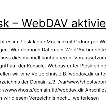
sk – WebDAV aktivi
ibt es im Plesk keine Möglichkeit Ordner per 
egen. Wer dennoch Daten per WebDAV bereitste
uss dies manuell konfigurieren. Voraussetzung
riff auf der Konsole. Webdav unter Plesk einri
ellen wir eine Verzeichnis z.B. webdav_dir unt
zeichnis der Domain z.B. /var/www/vhosts/dom
var/www/vhosts/domain.tld/webdav_dir Anschlie
Plesk
n wir diesem Verzeichnis noch…
weiterlesen
–