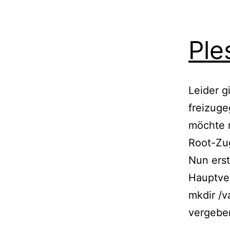
Ple
Leider g
freizug
möchte m
Root-Zug
Nun erst
Hauptver
mkdir /
vergebe