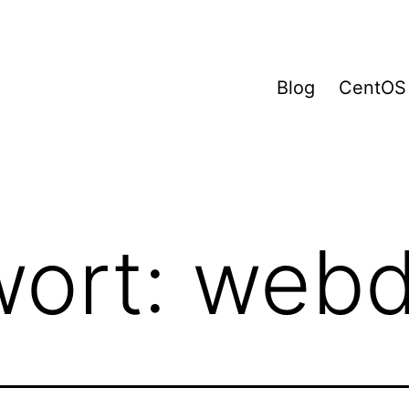
Blog
CentOS
wort:
webd