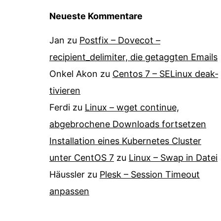
Neueste Kommentare
Jan
zu
Postfix – Dovecot –
recipient_delimiter, die getaggten Emails
Onkel Akon
zu
Centos 7 – SELinux de­ak­
ti­vie­ren
Ferdi
zu
Linux – wget continue,
abgebrochene Downloads fortsetzen
Installation eines Kubernetes Cluster
unter CentOS 7
zu
Linux – Swap in Datei
Häussler
zu
Plesk – Session Timeout
anpassen