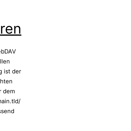
eren
WebDAV
llen
 ist der
chten
er dem
ain.tld/
ssend