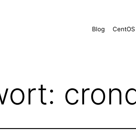
Blog
CentOS
wort:
cron