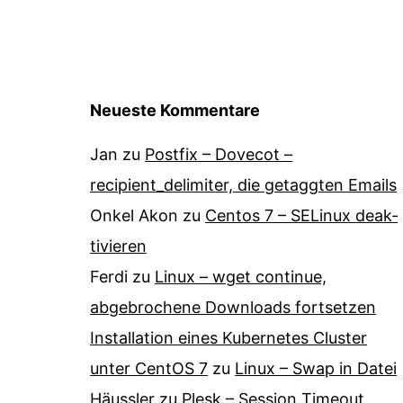
Neueste Kommentare
Jan
zu
Postfix – Dovecot –
recipient_delimiter, die getaggten Emails
Onkel Akon
zu
Centos 7 – SELinux de­ak­
ti­vie­ren
Ferdi
zu
Linux – wget continue,
abgebrochene Downloads fortsetzen
Installation eines Kubernetes Cluster
unter CentOS 7
zu
Linux – Swap in Datei
Häussler
zu
Plesk – Session Timeout