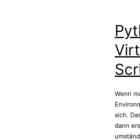
Pyt
Vir
Scr
Wenn man
Environm
sich. Da
dann ers
umständl