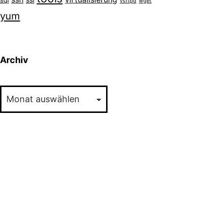
sql
vsftpd
wget
yum
Archiv
Archiv