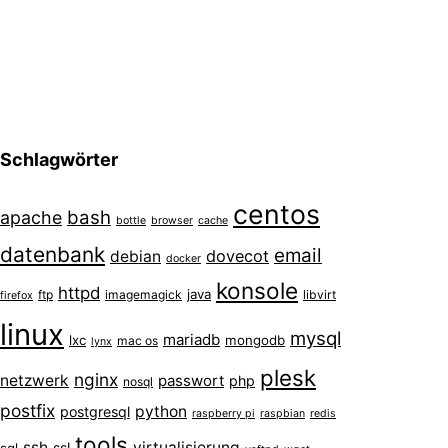
Schlagwörter
centos
bash
apache
bottle
browser
cache
datenbank
email
dovecot
debian
docker
konsole
httpd
java
ftp
imagemagick
libvirt
firefox
linux
mysql
mariadb
lxc
mongodb
mac os
lynx
plesk
nginx
netzwerk
passwort
php
nosql
postfix
python
postgresql
raspberry pi
raspbian
redis
tools
ssh
virtualisierung
ssl