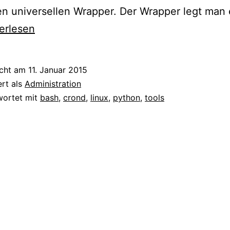
en universellen Wrapper. Der Wrapper legt man 
hon
erlesen
jobs
icht am
11. Januar 2015
ert als
Administration
ualenv
wortet mit
bash
,
crond
,
linux
,
python
,
tools
pper-
pt