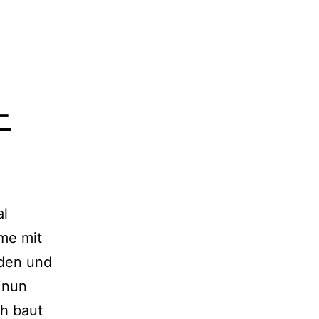
-
al
eme mit
rden und
 nun
ch baut