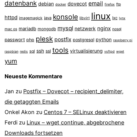
datenbank
email
dovecot
debian
ftp
docker
firefox
linux
konsole
httpd
java
lxc
imagemagick
libvirt
lynx
mysql
nginx
mariadb
netzwerk
mongodb
mac os
nosql
plesk
postfix
passwort
python
php
postgresql
raspberry pi
tools
ssh
virtualisierung
ssl
sql
raspbian
redis
vsftpd
wget
yum
Neueste Kommentare
Jan
zu
Postfix – Dovecot – recipient_delimiter,
die getaggten Emails
Onkel Akon
zu
Centos 7 – SELinux de­ak­ti­vie­ren
Ferdi
zu
Linux – wget continue, abgebrochene
Downloads fortsetzen