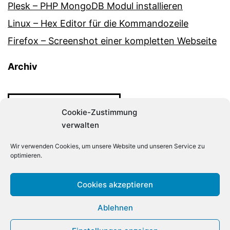
Plesk – PHP MongoDB Modul installieren
Linux – Hex Editor für die Kommandozeile
Firefox – Screenshot einer kompletten Webseite
Archiv
Archiv
Cookie-Zustimmung
verwalten
Wir verwenden Cookies, um unsere Website und unseren Service zu
optimieren.
DER-LINUX-ADMIN.DE
Cookies akzeptieren
Ablehnen
Stolz präsentiert von
WordPress
.