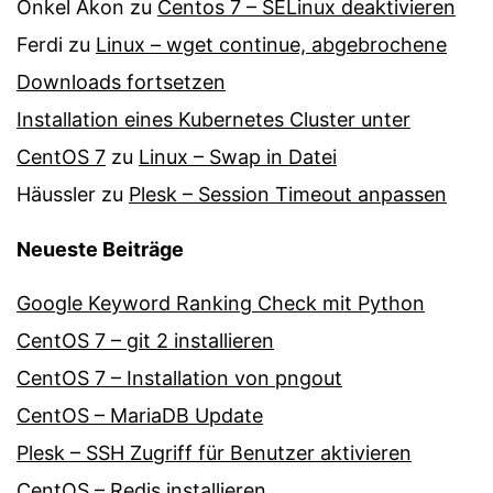
Onkel Akon
zu
Centos 7 – SELinux de­ak­ti­vie­ren
Ferdi
zu
Linux – wget continue, abgebrochene
Downloads fortsetzen
Installation eines Kubernetes Cluster unter
CentOS 7
zu
Linux – Swap in Datei
Häussler
zu
Plesk – Session Timeout anpassen
Neueste Beiträge
Google Keyword Ranking Check mit Python
CentOS 7 – git 2 installieren
CentOS 7 – Installation von pngout
CentOS – MariaDB Update
Plesk – SSH Zugriff für Benutzer aktivieren
CentOS – Redis installieren