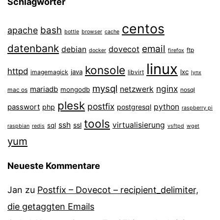
Schlagwörter
centos
bash
apache
bottle
browser
cache
datenbank
email
dovecot
debian
ftp
docker
firefox
linux
konsole
httpd
java
lxc
imagemagick
libvirt
lynx
mysql
nginx
mariadb
netzwerk
mongodb
mac os
nosql
plesk
postfix
passwort
python
php
postgresql
raspberry pi
tools
ssh
virtualisierung
ssl
sql
raspbian
redis
vsftpd
wget
yum
Neueste Kommentare
Jan
zu
Postfix – Dovecot – recipient_delimiter,
die getaggten Emails