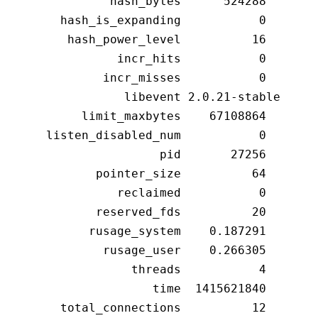
              hash_bytes      524288

       hash_is_expanding           0

        hash_power_level          16

               incr_hits           0

             incr_misses           0

                libevent 2.0.21-stable

          limit_maxbytes    67108864

     listen_disabled_num           0

                     pid       27256

            pointer_size          64

               reclaimed           0

            reserved_fds          20

           rusage_system    0.187291

             rusage_user    0.266305

                 threads           4

                    time  1415621840

       total_connections          12
