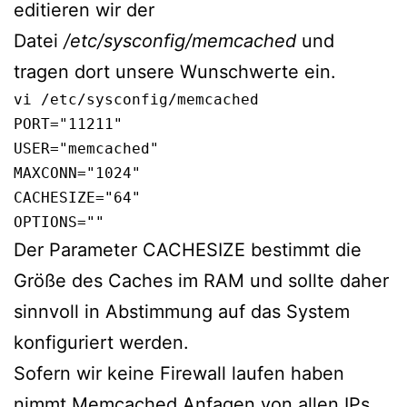
editieren wir der
Datei
/etc/sysconfig/memcached
und
tragen dort unsere Wunschwerte ein.
vi /etc/sysconfig/memcached
PORT="11211"

USER="memcached"

MAXCONN="1024"

CACHESIZE="64"

OPTIONS=""
Der Parameter CACHESIZE bestimmt die
Größe des Caches im RAM und sollte daher
sinnvoll in Abstimmung auf das System
konfiguriert werden.
Sofern wir keine Firewall laufen haben
nimmt Memcached Anfagen von allen IPs